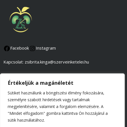
Facebook
Instagram
Kapcsolat: zsibrita.kinga@szerveinketelei.hu
Adatkezelési és adatvédelmi tájékoztató
Értékeljük a magánéletét
Általános szerződési feltételek
Sütiket használunk a böngészési élmény fokozására,
személyre szabott hirdetések vagy tartalmak
Impresszum
megjelenítésére, valamint a forgalom elemzésére. A
"Mindet elfogadom" gombra kattintva Ön hozzájárul a
© 2026 Tel-Batab Kft.,
sütik használatához.
minden jog fenntartva