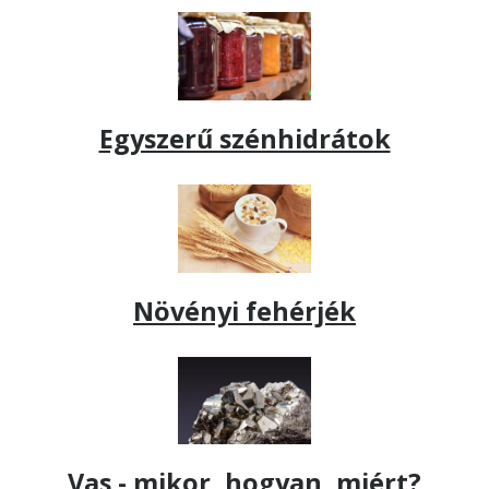
Egyszerű szénhidrátok
Növényi fehérjék
Vas - mikor, hogyan, miért?