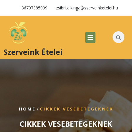
+36707385999
zsibrita.kinga@szerveinketelei.hu
Szerveink Ételei
/
HOME
CIKKEK VESEBETEGEKNEK
CIKKEK VESEBETEGEKNEK