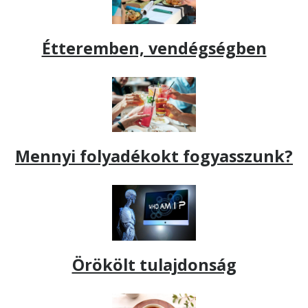
Étteremben, vendégségben
Mennyi folyadékokt fogyasszunk?
Örökölt tulajdonság