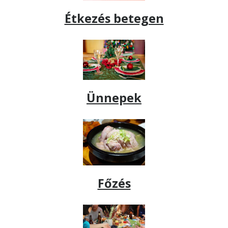
Étkezés betegen
Ünnepek
Főzés