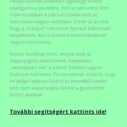
Veseproblémák esetében ugyanúgy fontos
odafigyelni a bevitelére, mint a nátriumra. Mint
írtam korábban a nátrium csökkentett só
használata nagyon veszélyes. Ennek az az oka,
hogy a „hiányzó” nátriumot ilyenkor káliummal
helyettesítik. Ami a csökkent veseműködéssel
nagyon kockázatos.
Fontos tisztában lenni, melyek azok az
alapanyagok, élelmiszerek, melyekben
„veszélyesen sok” a kálium. Ezekkel nagyon
óvatosan kell bánni. Persze vannak trükkök, hogy
ne kelljen teljesen kizárni az étrendből ezeket
sem. Ilyen alapanyagok főként a gyümölcsök
között akadnak.
További segítségért kattints ide!