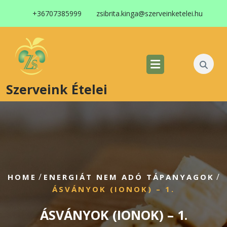
+36707385999
zsibrita.kinga@szerveinketelei.hu
Szerveink Ételei
/
/
HOME
ENERGIÁT NEM ADÓ TÁPANYAGOK
ÁSVÁNYOK (IONOK) – 1.
ÁSVÁNYOK (IONOK) – 1.