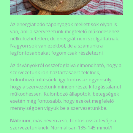
Az energiát adó tápanyagok mellett sok olyan is
van, ami a szervezetünk megfelelő működéséhez
nélkülözhetetlen, de energiát nem szolgáltatnak.
Nagyon sok van ezekből, de a számunkra
legfontosabbakat fogom csak részletezni.
Az ásványokról összefoglalva elmondható, hogy a
szervezetünk ion háztartásáért felelnek,
különböző töltésűek, így fontos az egyensúly,
hogy a szervezetünk minden része kifogástalanul
működhessen. Különböző állapotok, betegségek
esetén még fontosabb, hogy ezeket megfelelő
mennyiségben vigyük be a szervezetünkbe.
Nátrium
, más néven a só, fontos összetevője a
szervezetünknek. Normálisan 135-145 mmol/l