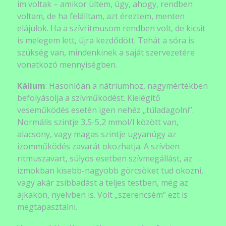
im voltak – amikor ültem, úgy, ahogy, rendben
voltam, de ha felálltam, azt éreztem, menten
elájulok. Ha a szívritmusom rendben volt, de kicsit
is melegem lett, újra kezdődött. Tehát a sóra is
szükség van, mindenkinek a saját szervezetére
vonatkozó mennyiségben.
Kálium
: Hasonlóan a nátriumhoz, nagymértékben
befolyásolja a szívműködést. Kielégítő
veseműködés esetén igen nehéz „túladagolni”.
Normális szintje 3,5-5,2 mmol/l között van,
alacsony, vagy magas szintje ugyanúgy az
izomműködés zavarát okozhatja. A szívben
ritmuszavart, súlyos esetben szívmegállást, az
izmokban kisebb-nagyobb görcsöket tud okozni,
vagy akár zsibbadást a teljes testben, még az
ajkakon, nyelvben is. Volt „szerencsém” ezt is
megtapasztalni.