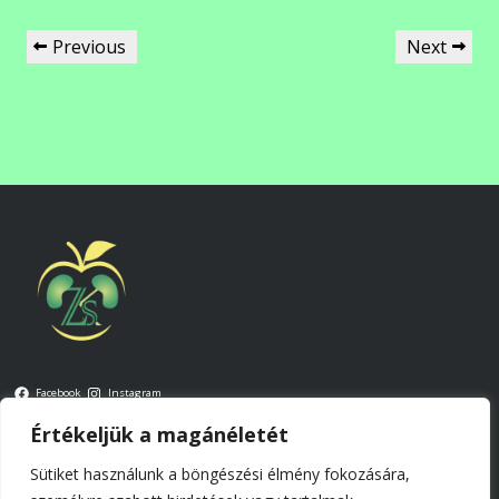
Previous
Next
Facebook
Instagram
Értékeljük a magánéletét
Kapcsolat: zsibrita.kinga@szerveinketelei.hu
Sütiket használunk a böngészési élmény fokozására,
Általános szerződési feltételek