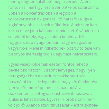
mennyiségben található meg a vérben. Azért
fontos ez, mert így lesz a vér 0,9 %-os sótartalmú.
Ebben a koncentrációban a legjobb a
vörösvértestek oxigénszállító hatásfoka, így a
legkönnyebb a szívnek működnie. A nátrium kart
karba öltve jár a káliummal, mindkettő vándorol a
sejtekből kifelé, vagy azokba befelé, attól
függően, épp nyugalomban, vagy mozgásban
vagyunk-e. Mivel mindkettőnek pozitív töltése van,
bizonyos mértékig tudják egymást helyettesíteni.
Egyes veseproblémák esetén fontos lehet a
bevitelt korlátozni. Viszont lényeges, hogy ilyen
betegségekben a nátrium csökkentett sót
használni tilos, de legalábbis nagy körültekintést
igényel! Semmiképp nem szabad nullára
csökkenteni a sófogyasztást, szívritmuszavar,
ájulás is lehet belőle. Egyszer kipróbáltam, nem
volt jó! 😊 Állandó szívritmuszavar – extra systole-