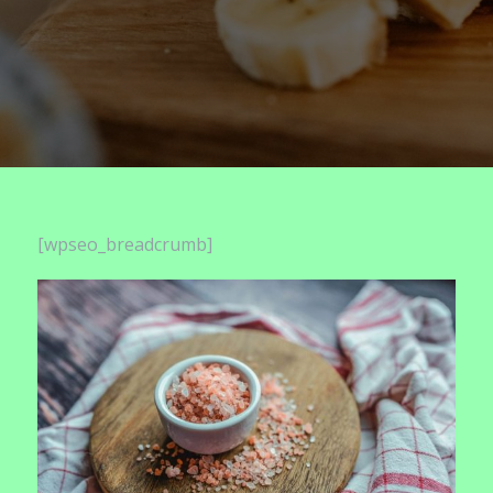
[wpseo_breadcrumb]