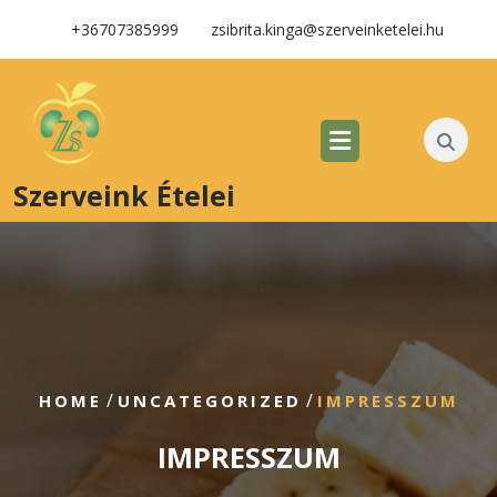
+36707385999
zsibrita.kinga@szerveinketelei.hu
Szerveink Ételei
/
/
HOME
UNCATEGORIZED
IMPRESSZUM
IMPRESSZUM