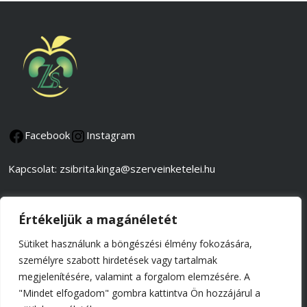
Facebook
Instagram
Kapcsolat: zsibrita.kinga@szerveinketelei.hu
Adatkezelési és adatvédelmi tájékoztató
Értékeljük a magánéletét
Általános szerződési feltételek
Sütiket használunk a böngészési élmény fokozására,
személyre szabott hirdetések vagy tartalmak
Impresszum
megjelenítésére, valamint a forgalom elemzésére. A
"Mindet elfogadom" gombra kattintva Ön hozzájárul a
© 2026 Tel-Batab Kft.,