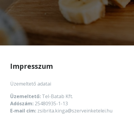
Impresszum
Üzemeltető adatai
Üzemeltető:
Tel-Batab Kft.
Adószám:
25480935-1-13
E-mail cím:
zsibrita.kinga@szerveinketelei.hu