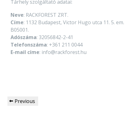
Tárhely szolgáltató adatai:
Neve
: RACKFOREST ZRT.
Címe
: 1132 Budapest, Victor Hugo utca 11. 5. em.
B05001.
Adószáma
: 32056842-2-41
Telefonszáma
: +361 211 0044
E-mail címe
: info@rackforest.hu
Previous