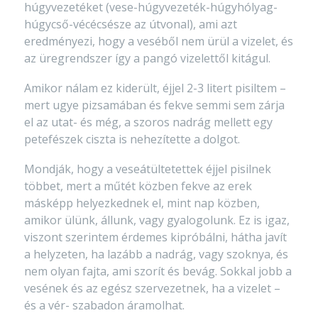
húgyvezetéket (vese-húgyvezeték-húgyhólyag-
húgycső-vécécsésze az útvonal), ami azt
eredményezi, hogy a veséből nem ürül a vizelet, és
az üregrendszer így a pangó vizelettől kitágul.
Amikor nálam ez kiderült, éjjel 2-3 litert pisiltem –
mert ugye pizsamában és fekve semmi sem zárja
el az utat- és még, a szoros nadrág mellett egy
petefészek ciszta is nehezítette a dolgot.
Mondják, hogy a veseátültetettek éjjel pisilnek
többet, mert a műtét közben fekve az erek
másképp helyezkednek el, mint nap közben,
amikor ülünk, állunk, vagy gyalogolunk. Ez is igaz,
viszont szerintem érdemes kipróbálni, hátha javít
a helyzeten, ha lazább a nadrág, vagy szoknya, és
nem olyan fajta, ami szorít és bevág. Sokkal jobb a
vesének és az egész szervezetnek, ha a vizelet –
és a vér- szabadon áramolhat.