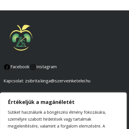
Facebook
Instagram
Kapcsolat: zsibrita.kinga@szerveinketelei.hu
Adatkezelési és adatvédelmi tájékoztató
Értékeljük a magánéletét
Általános szerződési feltételek
Sütiket használunk a böngészési élmény fokozására,
személyre szabott hirdetések vagy tartalmak
Impresszum
megjelenítésére, valamint a forgalom elemzésére. A