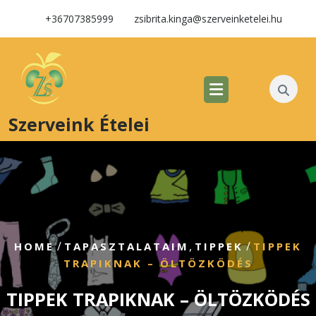
+36707385999
zsibrita.kinga@szerveinketelei.hu
Szerveink Ételei
/
,
/
HOME
TAPASZTALATAIM
TIPPEK
TIPPEK
TRAPIKNAK – ÖLTÖZKÖDÉS
TIPPEK TRAPIKNAK – ÖLTÖZKÖDÉS