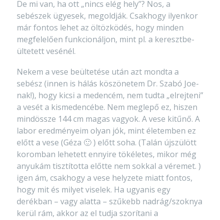
De mi van, ha ott „nincs elég hely”? Nos, a
sebészek ügyesek, megoldják. Csakhogy ilyenkor
már fontos lehet az öltözködés, hogy minden
megfelelően funkcionáljon, mint pl. a keresztbe-
ültetett vesénél.
Nekem a vese beültetése után azt mondta a
sebész (innen is hálás köszönetem Dr. Szabó Joe-
nak!), hogy kicsi a medencém, nem tudta „elrejteni”
a vesét a kismedencébe. Nem meglepő ez, hiszen
mindössze 144 cm magas vagyok. A vese kitűnő. A
labor eredményeim olyan jók, mint életemben ez
előtt a vese (Géza 🙂 ) előtt soha. (Talán újszülött
koromban lehetett ennyire tökéletes, mikor még
anyukám tisztította előtte nem sokkal a véremet. )
igen ám, csakhogy a vese helyzete miatt fontos,
hogy mit és milyet viselek. Ha ugyanis egy
derékban – vagy alatta – szűkebb nadrág/szoknya
kerül rám, akkor az el tudja szorítani a