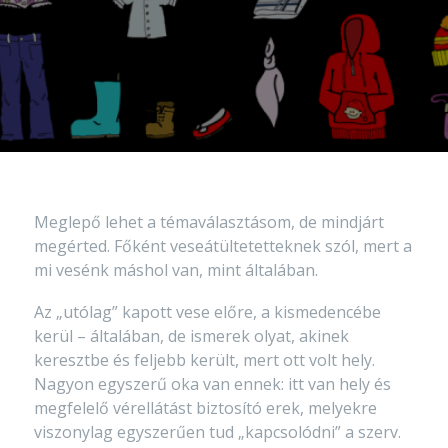
Meglepő lehet a témaválasztásom, de mindjárt
megérted. Főként veseátültetetteknek szól, mert a
mi vesénk máshol van, mint általában.
Az „utólag” kapott vese előre, a kismedencébe
kerül – általában, de ismerek olyat, akinek
keresztbe és feljebb került, mert ott volt hely.
Nagyon egyszerű oka van ennek: itt van hely és
megfelelő vérellátást biztosító erek, melyekre
viszonylag egyszerűen tud „kapcsolódni” a szerv.