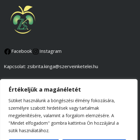
Facebook
Instagram
Kapcsolat: zsibrita.kinga@szerveinketelei.hu
Adatkezelési és adatvédelmi tájékoztató
Értékeljük a magánéletét
Általános szerződési feltételek
Sütiket használunk a böngészési élmény fokozására,
személyre szabott hirdetések vagy tartalmak
Impresszum
megjelenítésére, valamint a forgalom elemzésére. A
"Mindet elfogadom" gombra kattintva Ön hozzájárul a
© 2026 Tel-Batab Kft.,
sütik használatához.
minden jog fenntartva