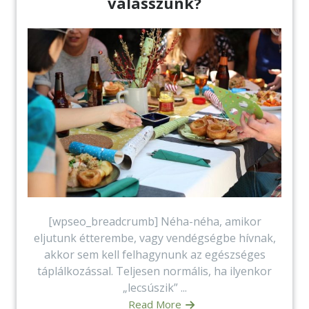
válasszunk?
[wpseo_breadcrumb] Néha-néha, amikor
eljutunk étterembe, vagy vendégségbe hívnak,
akkor sem kell felhagynunk az egészséges
táplálkozással. Teljesen normális, ha ilyenkor
„lecsúszik” ...
Read More