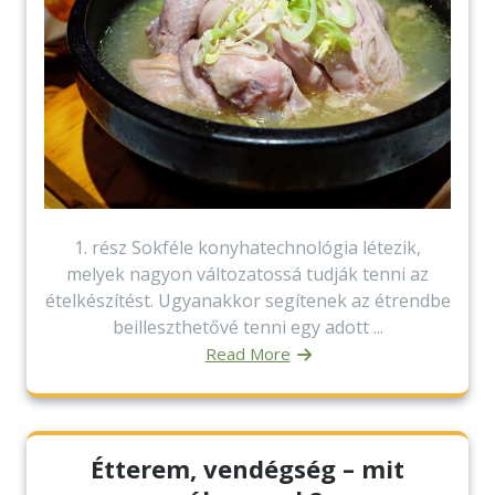
1. rész Sokféle konyhatechnológia létezik,
melyek nagyon változatossá tudják tenni az
ételkészítést. Ugyanakkor segítenek az étrendbe
beilleszthetővé tenni egy adott ...
Read More
Étterem, vendégség – mit