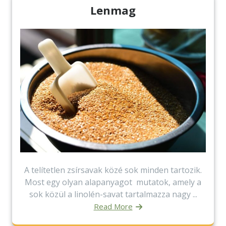
Lenmag
A telítetlen zsírsavak közé sok minden tartozik.
Most egy olyan alapanyagot mutatok, amely a
sok közül a linolén-savat tartalmazza nagy ...
Read More