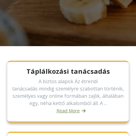
Táplálkozási tanácsadás
A biztos alapok Az étrendi
tanácsadás mindig személyre szabottan történik,
személyes vagy online formában zajlik, általában
egy, néha kettő alkalomból áll. A ...
Read More