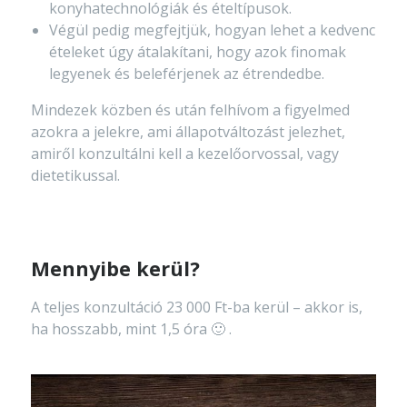
konyhatechnológiák és ételtípusok.
Végül pedig megfejtjük, hogyan lehet a kedvenc
ételeket úgy átalakítani, hogy azok finomak
legyenek és beleférjenek az étrendedbe.
Mindezek közben és után felhívom a figyelmed
azokra a jelekre, ami állapotváltozást jelezhet,
amiről konzultálni kell a kezelőorvossal, vagy
dietetikussal.
Mennyibe kerül?
A teljes konzultáció 23 000 Ft-ba kerül – akkor is,
ha hosszabb, mint 1,5 óra 🙂 .