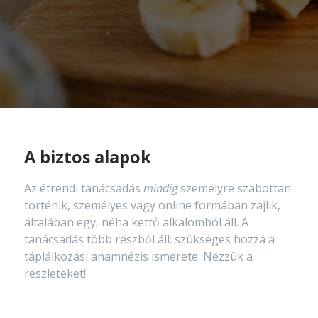
A biztos alapok
Az étrendi tanácsadás
mindig
személyre szabottan
történik, személyes vagy online formában zajlik,
általában egy, néha kettő alkalomból áll. A
tanácsadás több részből áll: szükséges hozzá a
táplálkozási anamnézis ismerete. Nézzük a
részleteket!