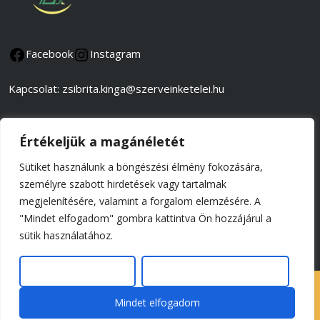
Facebook
Instagram
Kapcsolat: zsibrita.kinga@szerveinketelei.hu
Adatkezelési és adatvédelmi tájékoztató
Értékeljük a magánéletét
Általános szerződési feltételek
Sütiket használunk a böngészési élmény fokozására,
személyre szabott hirdetések vagy tartalmak
Impresszum
megjelenítésére, valamint a forgalom elemzésére. A
"Mindet elfogadom" gombra kattintva Ön hozzájárul a
© 2026 Tel-Batab Kft.,
sütik használatához.
minden jog fenntartva
Szerkesztés
Összes elutasítása
SzerveinkÉtelei
By Ovation Themes
Mindet elfogadom