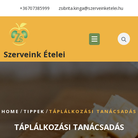
+36707385999
zsibrita.kinga@szerveinketelei.hu
Szerveink Ételei
/
/
HOME
TIPPEK
TÁPLÁLKOZÁSI TANÁCSADÁS
TÁPLÁLKOZÁSI TANÁCSADÁS