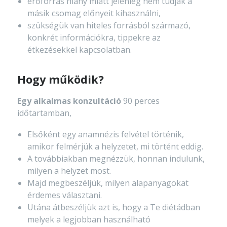
erőforrás hiány miatt jelenleg nem tudják a
másik csomag előnyeit kihasználni,
szükségük van hiteles forrásból származó,
konkrét információkra, tippekre az
étkezésekkel kapcsolatban.
Hogy működik?
Egy alkalmas konzultáció
90 perces
időtartamban,
Elsőként egy anamnézis felvétel történik,
amikor felmérjük a helyzetet, mi történt eddig.
A továbbiakban megnézzük, honnan indulunk,
milyen a helyzet most.
Majd megbeszéljük, milyen alapanyagokat
érdemes választani.
Utána átbeszéljük azt is, hogy a Te diétádban
melyek a legjobban használható