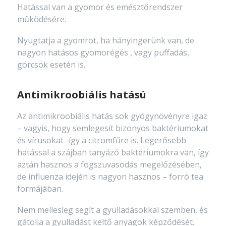
Hatással van a gyomor és emésztőrendszer
működésére.
Nyugtatja a gyomrot, ha hányingerünk van, de
nagyon hatásos gyomorégés , vagy puffadás,
görcsök esetén is.
Antimikroobiális hatású
Az antimikroobiális hatás sok gyógynövényre igaz
– vagyis, hogy semlegesít bizonyos baktériumokat
és vírusokat -így a citromfűre is. Legerősebb
hatással a szájban tanyázó baktériumokra van, így
aztán hasznos a fogszuvasodás megelőzésében,
de influenza idején is nagyon hasznos – forró tea
formájában.
Nem mellesleg segít a gyulladásokkal szemben, és
gátolja a gyulladást keltő anyagok képződését.