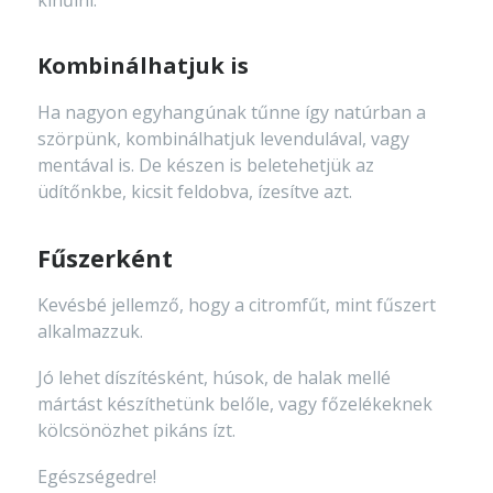
kihűlni.
Kombinálhatjuk is
Ha nagyon egyhangúnak tűnne így natúrban a
szörpünk, kombinálhatjuk levendulával, vagy
mentával is. De készen is beletehetjük az
üdítőnkbe, kicsit feldobva, ízesítve azt.
Fűszerként
Kevésbé jellemző, hogy a citromfűt, mint fűszert
alkalmazzuk.
Jó lehet díszítésként, húsok, de halak mellé
mártást készíthetünk belőle, vagy főzelékeknek
kölcsönözhet pikáns ízt.
Egészségedre!