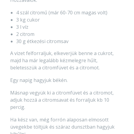
Hozzávalók:
4 szál citromű (már 60-70 cm magas volt)
3 kg cukor
3 l víz
2 citrom
30 g étkezési citromsav
A vizet felforraljuk, elkeverjük benne a cukrot,
majd ha már legalább kézmelegre hűlt,
beletesszük a citromfüvet és a citromot.
Egy napig hagyjuk békén.
Másnap vegyük ki a citromfüvet és a citromot,
adjuk hozzá a citromsavat és forraljuk kb 10
percig.
Ha kész van, még forrón alaposan elmosott
üvegekbe töltjük és száraz dunsztban hagyjuk