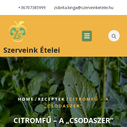
+36707385999
zsibrita.kinga@szerveinketelei.hu
Szerveink Ételei
/
/
HOME
RECEPTEK
CITROMFŰ – A
„CSODASZER”
CITROMFŰ – A „CSODASZER”