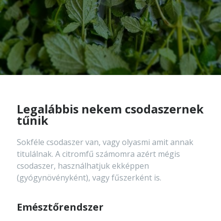
Legalábbis nekem csodaszernek
tűnik
Sokféle csodaszer van, vagy olyasmi amit annak
titulálnak. A citromfű számomra azért mégis
csodaszer, használhatjuk ekképpen
(gyógynövényként), vagy fűszerként is.
Emésztőrendszer