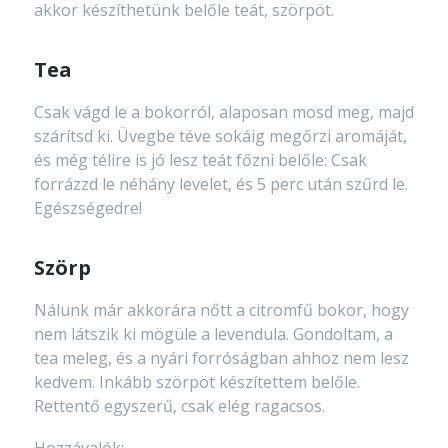
akkor készíthetünk belőle teát, szörpöt.
Tea
Csak vágd le a bokorról, alaposan mosd meg, majd
szárítsd ki. Üvegbe téve sokáig megőrzi aromáját,
és még télire is jó lesz teát főzni belőle: Csak
forrázzd le néhány levelet, és 5 perc után szűrd le.
Egészségedre!
Szörp
Nálunk már akkorára nőtt a citromfű bokor, hogy
nem látszik ki mögüle a levendula. Gondoltam, a
tea meleg, és a nyári forróságban ahhoz nem lesz
kedvem. Inkább szörpöt készítettem belőle.
Rettentő egyszerű, csak elég ragacsos.