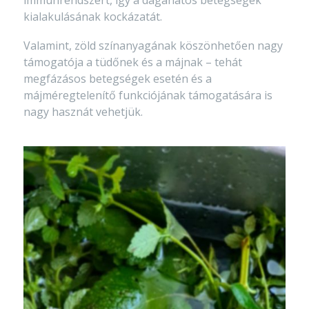
immunrendszert, így a daganatos betegségek
kialakulásának kockázatát.
Valamint, zöld színanyagának köszönhetően nagy
támogatója a tüdőnek és a májnak – tehát
megfázásos betegségek esetén és a
májméregtelenítő funkciójának támogatására is
nagy hasznát vehetjük.