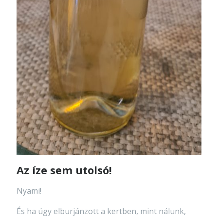
Az íze sem utolsó!
Nyami!
És ha úgy elburjánzott a kertben, mint nálunk,