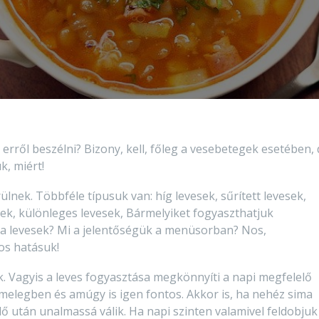
l erről beszélni? Bizony, kell, főleg a vesebetegek esetében,
k, miért!
lnek. Többféle típusuk van: híg levesek, sűrített levesek,
ek, különleges levesek, Bármelyiket fogyaszthatjuk
ók a levesek? Mi a jelentőségük a menüsorban? Nos,
os hatásuk!
. Vagyis a leves fogyasztása megkönnyíti a napi megfelelő
melegben és amúgy is igen fontos. Akkor is, ha nehéz sima
dő után unalmassá válik. Ha napi szinten valamivel feldobjuk