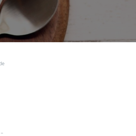
 de
 –