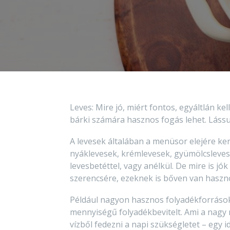
Leves: Mire jó, miért fontos, egyáltlán kel
bárki számára hasznos fogás lehet. Lássu
A levesek általában a menüsor elejére kerü
nyáklevesek, krémlevesek, gyümölcsleves
levesbetéttel, vagy anélkül. De mire is j
szerencsére, ezeknek is bőven van haszn
Például nagyon hasznos folyadékforrások
mennyiségű folyadékbevitelt. Ami a nagy 
vízből fedezni a napi szükségletet – egy i