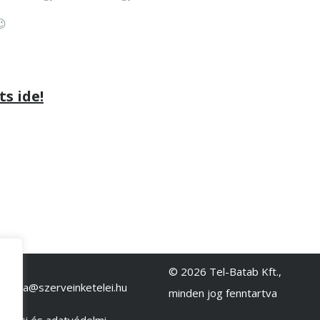
😉
s ide!
lat:
© 2026 Tel-Batab Kft.,
a.kinga@szerveinketelei.hu
minden jog fenntartva