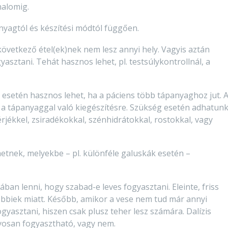
nalomig.
yagtól és készítési módtól függően.
 következő étel(ek)nek nem lesz annyi hely. Vagyis aztán
sztani. Tehát hasznos lehet, pl. testsúlykontrollnál, a
esetén hasznos lehet, ha a páciens több tápanyaghoz jut. 
z a tápanyaggal való kiegészítésre. Szükség esetén adhatun
jékkel, zsiradékokkal, szénhidrátokkal, rostokkal, vagy
hetnek, melyekbe – pl. különféle galuskák esetén –
ban lenni, hogy szabad-e leves fogyasztani. Eleinte, friss
őbbiek miatt. Később, amikor a vese nem tud már annyi
gyasztani, hiszen csak plusz teher lesz számára. Dalízis
nyosan fogyasztható, vagy nem.