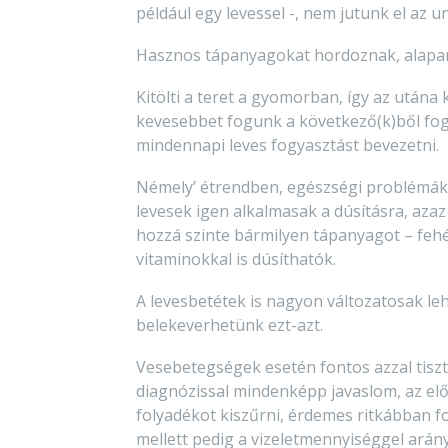
például egy levessel -, nem jutunk el az u
Hasznos tápanyagokat hordoznak, alapan
Kitölti a teret a gyomorban, így az utána
kevesebbet fogunk a következő(k)ből fogya
mindennapi leves fogyasztást bevezetni.
Némely’ étrendben, egészségi problémák 
levesek igen alkalmasak a dúsításra, aza
hozzá szinte bármilyen tápanyagot – fehér
vitaminokkal is dúsíthatók.
A levesbetétek is nagyon változatosak le
belekeverhetünk ezt-azt.
Vesebetegségek esetén fontos azzal tisztá
diagnózissal mindenképp javaslom, az el
folyadékot kiszűrni, érdemes ritkábban fo
mellett pedig a vizeletmennyiséggel ará