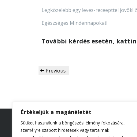
Legközelebb egy leves-receepttel jövök! 
Egészséges Mindennapokat!
További kérdés esetén, kattint
Previous
Értékeljük a magánéletét
Kapcso
Sütiket használunk a böngészési élmény fokozására,
zsibrit
személyre szabott hirdetések vagy tartalmak