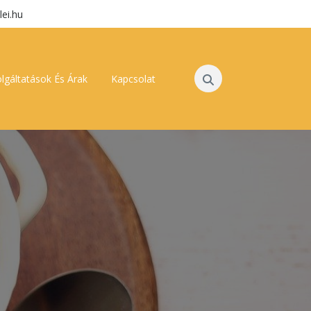
lei.hu
lgáltatások És Árak
Kapcsolat