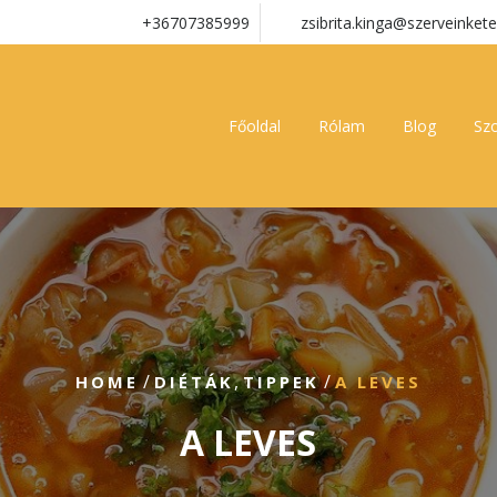
+36707385999
zsibrita.kinga@szerveinkete
Főoldal
Rólam
Blog
Szo
/
,
/
HOME
DIÉTÁK
TIPPEK
A LEVES
A LEVES