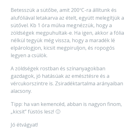
Betesszük a sütőbe, amit 200
C-ra állítunk és
°
alufóliával letakarva az ételt, együtt melegítjük a
sütővel. Kb 1 óra múlva megnézzük, hogy a
zöldségek megpuhultak-e. Ha igen, akkor a fólia
nélkül tegyük még vissza, hogy a maradék lé
elpárologjon, kicsit megpiruljon, és ropogós
legyen a csülök.
A zöldségek rostban és színanyagokban
gazdagok, jó hatásúak az emésztésre és a
vércukorszintre is. Zsiradéktartalma arányaiban
alacsony.
Tipp: ha van kemencéd, abban is nagyon finom,
„kicsit” füstös lesz! 🙂
Jó étvágyat!