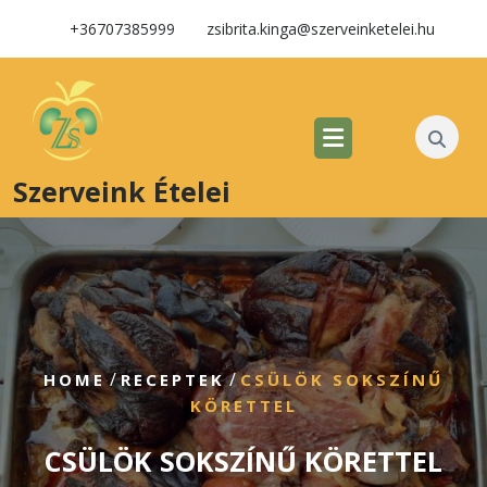
+36707385999
zsibrita.kinga@szerveinketelei.hu
Szerveink Ételei
/
/
HOME
RECEPTEK
CSÜLÖK SOKSZÍNŰ
KÖRETTEL
CSÜLÖK SOKSZÍNŰ KÖRETTEL