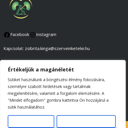
Facebook
Instagram
Kapcsolat: zsibrita.kinga@szerveinketelei.hu
Adatkezelési és adatvédelmi tájékoztató
Értékeljük a magánéletét
Általános szerződési feltételek
Sütiket használunk a böngészési élmény fokozására,
személyre szabott hirdetések vagy tartalmak
Impresszum
megjelenítésére, valamint a forgalom elemzésére. A
"Mindet elfogadom" gombra kattintva Ön hozzájárul a
© 2026 Tel-Batab Kft.,
sütik használatához.
minden jog fenntartva
Szerkesztés
Összes elutasítása