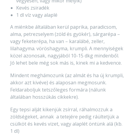
vegyesen, vagy mikor melyik)
Kevés zsiradék
1 dl víz vagy alaplé
A miénkbe általában kerül paprika, paradicsom,
alma, petrezselyem (zöld és gyökér), sárgarépa –
vagy feketerépa, ha van – karalábé, zeller,
lilahagyma. vöröshagyma, krumpli. A mennyiségek
közel azonosak, nagyjából 10-15 dkg mindenből.
Jó lehet bele még sok más is, kinek mi a kedvence.
Mindent meghámozunk (az almát és ha új krumpli,
akkor azt kivéve) és alaposan megmosunk.
Feldaraboljuk tetszőleges formára (nálunk
általában hosszúkás cikkekre).
Egy tepsi alját kikenjük zsírral, ráhalmozzuk a
zöldségeket, annak a tetejére pedig ráültetjük a
csülköt és kevés vizet, vagy alaplét öntünk alá (kb.
1 dl)