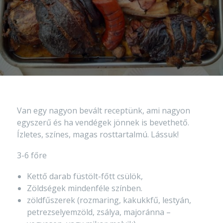
Van egy nagyon bevált receptünk, ami nagyon
egyszerű és ha vendégek jönnek is bevethető.
Ízletes, színes, magas rosttartalmú. Lássuk!
3-6 főre
Kettő darab füstölt-főtt csülök,
Zöldségek mindenféle színben.
zöldfűszerek (rozmaring, kakukkfű, lestyán,
petrezselyemzöld, zsálya, majoránna –