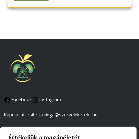
Facebook
Instagram
Kapcsolat: zsibrita.kinga@szerveinketelei.hu
Adatkezelési és adatvédelmi tájékoztató
Értékeljük a magánéletét