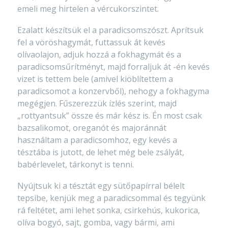
emeli meg hirtelen a vércukorszintet.
Ezalatt készítsük el a paradicsomszószt. Aprítsuk
fel a vöröshagymát, futtassuk át kevés
olívaolajon, adjuk hozzá a fokhagymát és a
paradicsomsűrítményt, majd forraljuk át -én kevés
vizet is tettem bele (amivel kiöblítettem a
paradicsomot a konzervből), nehogy a fokhagyma
megégjen. Fűszerezzük ízlés szerint, majd
„rottyantsuk” össze és már kész is. Én most csak
bazsalikomot, oreganót és majoránnát
használtam a paradicsomhoz, egy kevés a
tésztába is jutott, de lehet még bele zsályát,
babérlevelet, tárkonyt is tenni.
Nyújtsuk ki a tésztát egy sütőpapírral bélelt
tepsibe, kenjük meg a paradicsommal és tegyünk
rá feltétet, ami lehet sonka, csirkehús, kukorica,
olíva bogyó, sajt, gomba, vagy bármi, ami