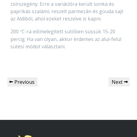
zsírszegény. Erre a variációra került sonka és
paprikás szalámi, reszelt parmezán és gouda sajt
az Aldiból, ahol ezeket reszelve is kapni.
200
C-ra előmelegített sütőben süssük 15-20
°
percig. Ha van olyan, akkor érdemes az alul-felül
sütési módot választani.
Previous
Next