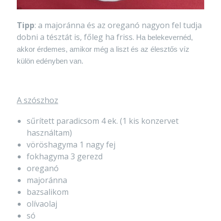
Tipp
: a majoránna és az oreganó nagyon fel tudja
dobni a tésztát is, főleg ha friss.
Ha belekevernéd,
akkor érdemes, amikor még a liszt és az élesztős víz
külön edényben van.
A szószhoz
sűrített paradicsom 4 ek. (1 kis konzervet
használtam)
vöröshagyma 1 nagy fej
fokhagyma 3 gerezd
oreganó
majoránna
bazsalikom
olívaolaj
só