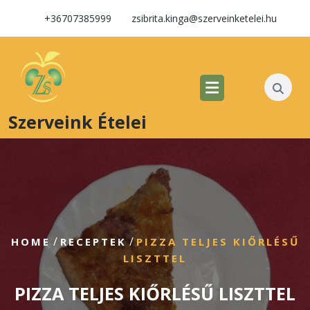
+36707385999
zsibrita.kinga@szerveinketelei.hu
Szerveink Ételei
/
/
HOME
RECEPTEK
PIZZA TELJES KIŐRLÉSŰ
LISZTTEL
PIZZA TELJES KIŐRLÉSŰ LISZTTEL