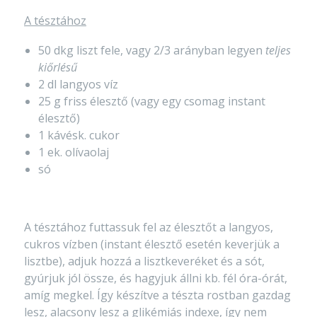
A tésztához
50 dkg liszt fele, vagy 2/3 arányban legyen
teljes
kiőrlésű
2 dl langyos víz
25 g friss élesztő (vagy egy csomag instant
élesztő)
1 kávésk. cukor
1 ek. olívaolaj
só
A tésztához futtassuk fel az élesztőt a langyos,
cukros vízben (instant élesztő esetén keverjük a
lisztbe), adjuk hozzá a lisztkeveréket és a sót,
gyúrjuk jól össze, és hagyjuk állni kb. fél óra-órát,
amíg megkel. Így készítve a tészta rostban gazdag
lesz, alacsony lesz a glikémiás indexe, így nem