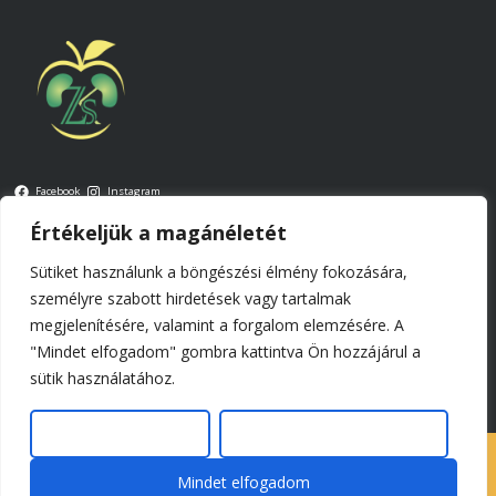
Facebook
Instagram
Értékeljük a magánéletét
Kapcsolat: zsibrita.kinga@szerveinketelei.hu
Sütiket használunk a böngészési élmény fokozására,
Általános szerződési feltételek
személyre szabott hirdetések vagy tartalmak
megjelenítésére, valamint a forgalom elemzésére. A
Impresszum
"Mindet elfogadom" gombra kattintva Ön hozzájárul a
sütik használatához.
© 2026 Tel-Batab Kft.,
Szerkesztés
Összes elutasítása
SzerveinkÉtelei
By Ovation Themes
Mindet elfogadom