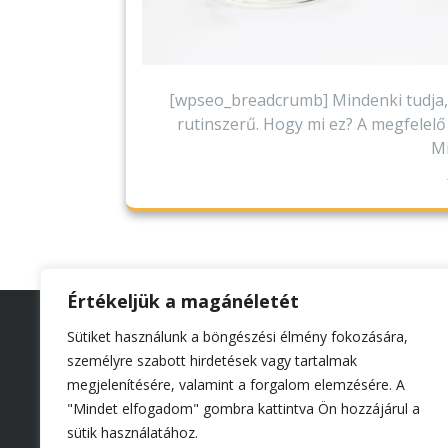
[wpseo_breadcrumb] Mindenki tudja,
rutinszerű. Hogy mi ez? A megfelel
Mi
Értékeljük a magánéletét
Kapcso
Sütiket használunk a böngészési élmény fokozására,
zsibrit
személyre szabott hirdetések vagy tartalmak
Adatke
megjelenítésére, valamint a forgalom elemzésére. A
tájéko
"Mindet elfogadom" gombra kattintva Ön hozzájárul a
sütik használatához.