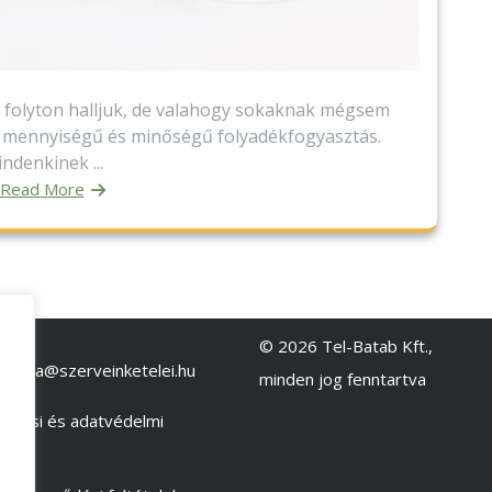
 folyton halljuk, de valahogy sokaknak mégsem
ő mennyiségű és minőségű folyadékfogyasztás.
ndenkinek ...
Read More
lat:
© 2026 Tel-Batab Kft.,
a.kinga@szerveinketelei.hu
minden jog fenntartva
zelési és adatvédelmi
ztató