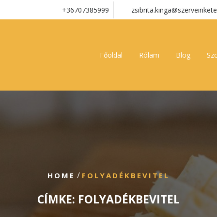
+36707385999
zsibrita.kinga@szerveinkete
Főoldal
Rólam
Blog
Szo
/
HOME
FOLYADÉKBEVITEL
CÍMKE:
FOLYADÉKBEVITEL