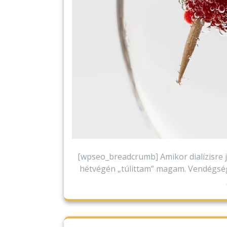
[wpseo_breadcrumb] Amikor dialízisre j
hétvégén „túlittam” magam. Vendégség m