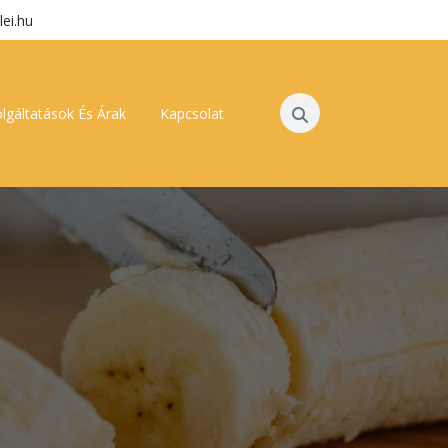
lei.hu
lgáltatások És Árak
Kapcsolat