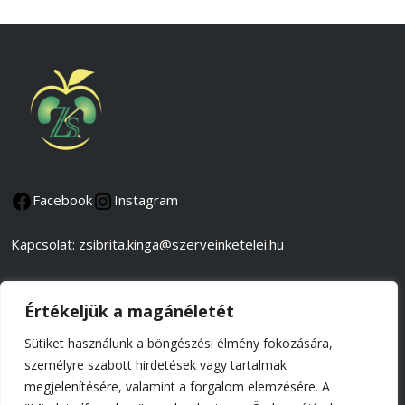
Facebook
Instagram
Kapcsolat: zsibrita.kinga@szerveinketelei.hu
Adatkezelési és adatvédelmi tájékoztató
Értékeljük a magánéletét
Általános szerződési feltételek
Sütiket használunk a böngészési élmény fokozására,
személyre szabott hirdetések vagy tartalmak
Impresszum
megjelenítésére, valamint a forgalom elemzésére. A