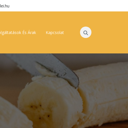
lei.hu
lgáltatások És Árak
Kapcsolat