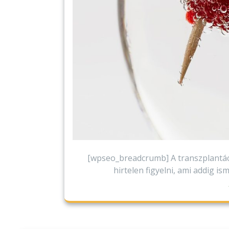
[wpseo_breadcrumb] A transzplantáci
hirtelen figyelni, ami addig ism