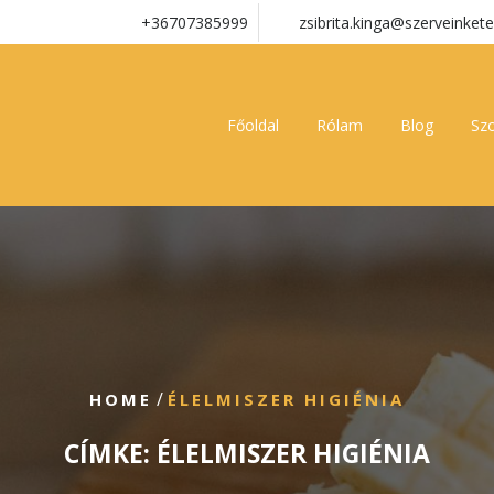
+36707385999
zsibrita.kinga@szerveinkete
Főoldal
Rólam
Blog
Szo
/
HOME
ÉLELMISZER HIGIÉNIA
CÍMKE:
ÉLELMISZER HIGIÉNIA