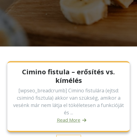
Cimino fistula – erősítés vs.
kímélés
[wpseo_breadcrumb] Cimino fistulára (ejtsd:
csiminó fisztula) akkor van szükség, amikor a
vesénk már nem látja el tökéletesen a funkcióját
és ...
Read More