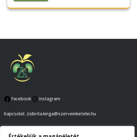
Facebook
Instagram
Kapcsolat: zsibrita.kinga@szerveinketelei.hu
Adatkezelési és adatvédelmi tájékoztató
Értékeljük a magánéletét