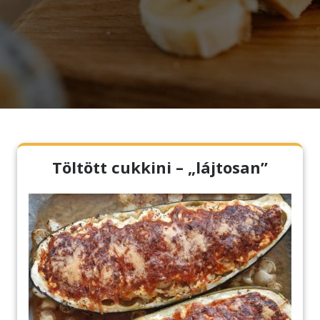
Töltött cukkini – „lájtosan”