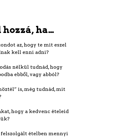
l hozzá, ha…
ondot az, hogy te mit eszel
dnak kell enni adni?
kodás nélkül tudnád, hogy
podba ebből, vagy abból?
űnöztél” is, még tudnád, mit
?
akat, hogy a kedvenc ételeid
tük?
a felszolgált ételben mennyi