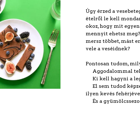
Úgy érzed a vesebet
ételről le kell monda
okoz, hogy mit egyen 
mennyit ehetsz meg? 
mersz többet, mást en
vele a veséidnek?
Pontosan tudom, mil
Aggodalommal teli
Ki kell hagyni a l
El sem tudod képze
ilyen kevés fehérjéve
És a gyümölcssezo