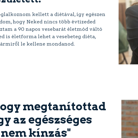
glalkoznom kellett a diétával, így egészen
udom, hogy Neked nincs több évtizeded
goztam a 90 napos vesebarát életmód váltó
 is életforma lehet a vesebeteg diéta,
bármiről le kellene mondanod.
ogy megtanítottad
y az egészséges
 nem kínzás"