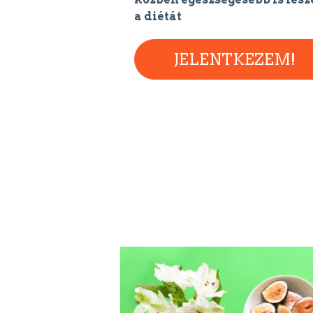
a diétát
JELENTKEZEM!