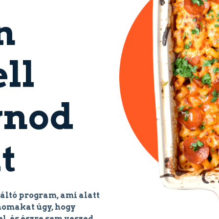
n
ll
ynod
t
áltó program, ami alatt
nomakat úgy, hogy
l, és észre sem veszed