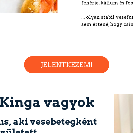
fehérje, kálium és fo
... olyan stabil vesef
sem értené, hogy csi
JELENTKEZEM!
 Kinga vagyok
kus, aki vesebetegként
született.