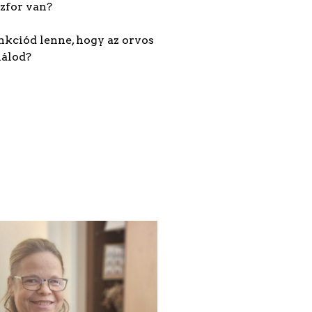
szfor van?
unkciód lenne, hogy az orvos
nálod?