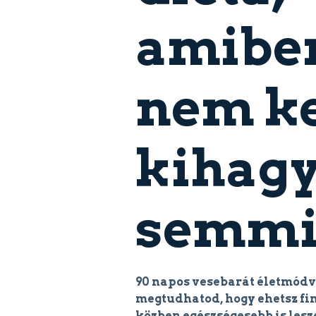
amibe
nem ke
kihag
semmi
90 napos vesebarát életmódv
megtudhatod, hogy ehetsz fi
közben egészségesebb is lesze