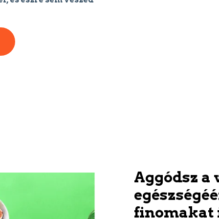
Aggódsz a 
egészségéé
finomakat 