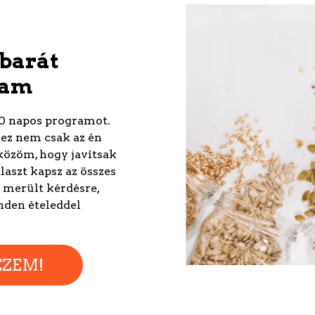
ebarát
ram
20 napos programot.
ez nem csak az én
közöm, hogy javítsak
laszt kapsz az összes
m merült kérdésre,
nden ételeddel
EZEM!