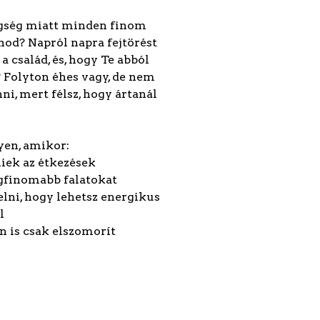
egség miatt minden finom
nod? Napról napra fejtörést
a család, és, hogy Te abból
Folyton éhes vagy, de nem
ni, mert félsz, hogy ártanál
yen, amikor:
ek az étkezések
egfinomabb falatokat
lni, hogy lehetsz energikus
l
n is csak elszomorít