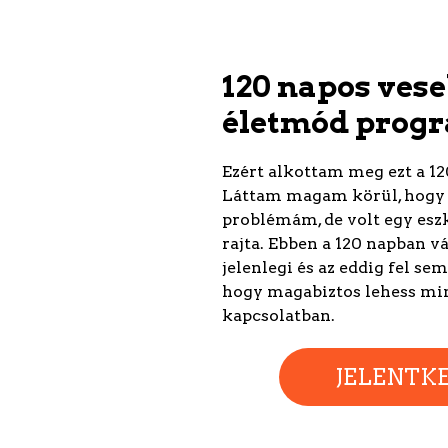
120 napos ves
életmód prog
Ezért alkottam meg ezt a 1
Láttam magam körül, hogy 
problémám, de volt egy esz
rajta. Ebben a 120 napban vá
jelenlegi és az eddig fel se
hogy magabiztos lehess mi
kapcsolatban.
JELENTK