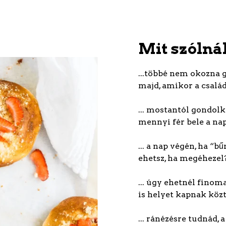
Mit szólná
...többé nem okozna g
majd, amikor a csalá
... mostantól gondol
mennyi fér bele a na
... a nap végén, ha “b
ehetsz, ha megéhezel
... úgy ehetnél finom
is helyet kapnak köz
... ránézésre tudnád, 