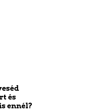
veséd
rt és
is ennél?