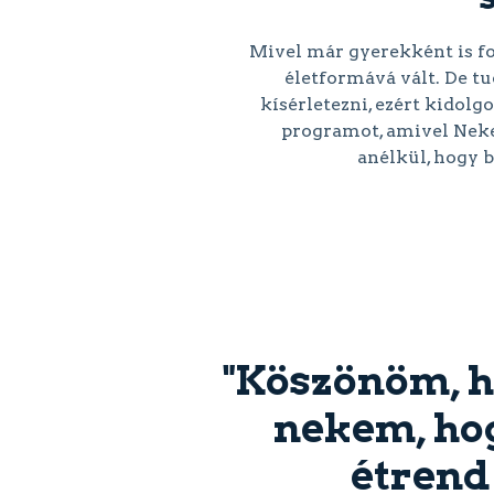
Mivel már gyerekként is fo
életformává vált. De t
kísérletezni, ezért kidol
programot, amivel Neked
anélkül, hogy 
"Köszönöm, h
nekem, hog
étrend