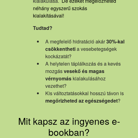
kialakulása.
De ezeket megelőzheted
néhány egyszerű szokás
kialakításával!
Tudtad?
A megfelelő hidratáció akár
30%-kal
csökkentheti
a vesebetegségek
kockázatát?
A helytelen táplálkozás és a kevés
mozgás
vesekő és magas
vérnyomás
kialakulásához
vezethet?
Kis változtatásokkal hosszú távon is
megőrizheted az egészségedet
?
Mit kapsz az ingyenes e-
bookban?